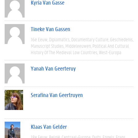
Kyria Van Gasse
Tineke Van Gassen
16e Eeuw
Diplomatics
Documentary Culture
Geschiedenis
Manuscript Studies
Middeleeuwen
Political And Cultural
History Of The Medieval Low Countries
West-Europa
Yanah Van Geerteruy
Serafina Van Geertruyen
Klaas Van Gelder
18e Eeuw
België
Centraal-Europa
Duits
Engels
Frans