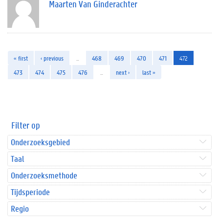
Maarten Van Ginderachter
« first
‹ previous
…
468
469
470
471
472
473
474
475
476
…
next ›
last »
Filter op
Onderzoeksgebied
Taal
Onderzoeksmethode
Tijdsperiode
Regio