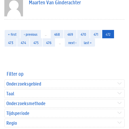
Maarten Van Ginderachter
« first
‹ previous
…
468
469
470
471
472
473
474
475
476
…
next ›
last »
Filter op
Onderzoeksgebied
Taal
Onderzoeksmethode
Tijdsperiode
Regio