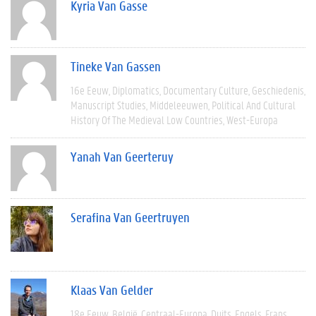
Kyria Van Gasse
Tineke Van Gassen
16e Eeuw
Diplomatics
Documentary Culture
Geschiedenis
Manuscript Studies
Middeleeuwen
Political And Cultural
History Of The Medieval Low Countries
West-Europa
Yanah Van Geerteruy
Serafina Van Geertruyen
Klaas Van Gelder
18e Eeuw
België
Centraal-Europa
Duits
Engels
Frans