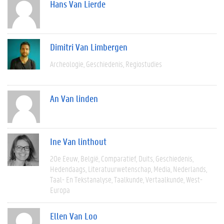
Hans Van Lierde
Dimitri Van Limbergen
Archeologie
Geschiedenis
Regiostudies
An Van linden
Ine Van linthout
20e Eeuw
België
Comparatief
Duits
Geschiedenis
Hedendaags
Literatuurwetenschap
Media
Nederlands
Taal- En Tekstanalyse
Taalkunde
Vertaalkunde
West-
Europa
Ellen Van Loo