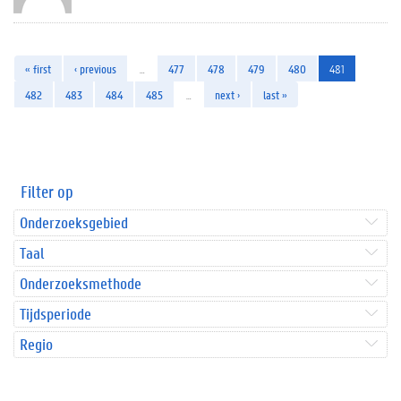
« first
‹ previous
…
477
478
479
480
481
482
483
484
485
…
next ›
last »
Filter op
Onderzoeksgebied
Taal
Onderzoeksmethode
Tijdsperiode
Regio