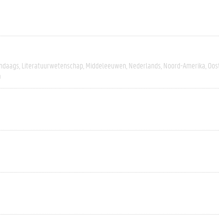
ndaags
Literatuurwetenschap
Middeleeuwen
Nederlands
Noord-Amerika
Oos
a