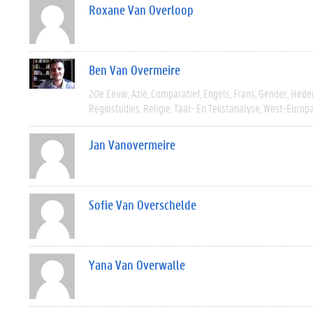
Roxane Van Overloop
Ben Van Overmeire
20e Eeuw
Azië
Comparatief
Engels
Frans
Gender
Hede
Regiostudies
Religie
Taal- En Tekstanalyse
West-Europ
Jan Vanovermeire
Sofie Van Overschelde
Yana Van Overwalle