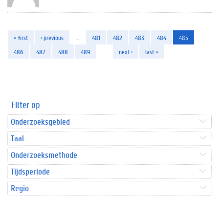
« first
‹ previous
…
481
482
483
484
485
486
487
488
489
…
next ›
last »
Filter op
Onderzoeksgebied
Taal
Onderzoeksmethode
Tijdsperiode
Regio