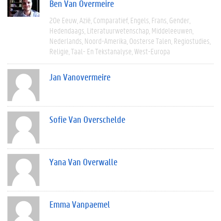
Ben Van Overmeire
20e Eeuw
Azië
Comparatief
Engels
Frans
Gender
Hedendaags
Literatuurwetenschap
Middeleeuwen
Nederlands
Noord-Amerika
Oosterse Talen
Regiostudies
Religie
Taal- En Tekstanalyse
West-Europa
Jan Vanovermeire
Sofie Van Overschelde
Yana Van Overwalle
Emma Vanpaemel