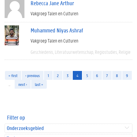
Rebecca Jane Arthur
Vakgroep Talen en Culturen
Muhammed Niyas Ashraf
Vakgroep Talen en Culturen
Geschiedenis
Literatuurwetenschap
Regiostudies
Religie
« first
‹ previous
1
2
3
4
5
6
7
8
9
…
next ›
last »
Filter op
Onderzoeksgebied