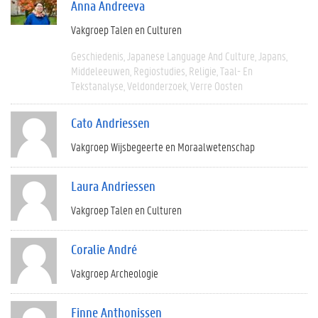
Anna Andreeva
Vakgroep Talen en Culturen
Geschiedenis
Japanese Language And Culture
Japans
Middeleeuwen
Regiostudies
Religie
Taal- En
Tekstanalyse
Veldonderzoek
Verre Oosten
Cato Andriessen
Vakgroep Wijsbegeerte en Moraalwetenschap
Laura Andriessen
Vakgroep Talen en Culturen
Coralie André
Vakgroep Archeologie
Finne Anthonissen