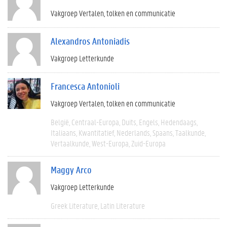
Vakgroep Vertalen, tolken en communicatie
Alexandros Antoniadis
Vakgroep Letterkunde
Francesca Antonioli
Vakgroep Vertalen, tolken en communicatie
België
Centraal-Europa
Duits
Engels
Hedendaags
Italiaans
Kwantitatief
Nederlands
Spaans
Taalkunde
Vertaalkunde
West-Europa
Zuid-Europa
Maggy Arco
Vakgroep Letterkunde
Greek Literature
Latin Literature