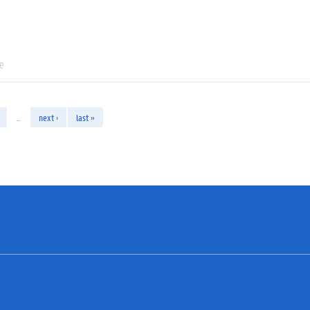
ie
…
next ›
last »