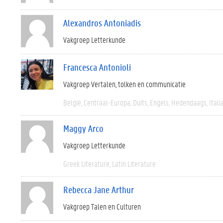
Alexandros Antoniadis
Vakgroep Letterkunde
Francesca Antonioli
Vakgroep Vertalen, tolken en communicatie
België
Centraal-Europa
Duits
Engels
Hedendaags
Itali
Maggy Arco
Vakgroep Letterkunde
Greek Literature
Latin Literature
Rebecca Jane Arthur
Vakgroep Talen en Culturen