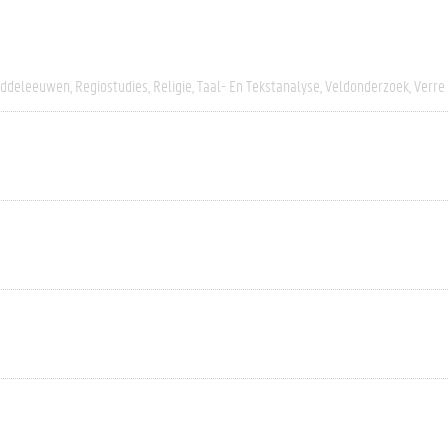
iddeleeuwen
Regiostudies
Religie
Taal- En Tekstanalyse
Veldonderzoek
Verre