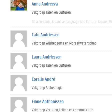
Anna Andreeva
Vakgroep Talen en Culturen
Geschiedenis
Japanese Language And Culture
Japans
M
Cato Andriessen
Vakgroep Wijsbegeerte en Moraalwetenschap
Laura Andriessen
Vakgroep Talen en Culturen
Coralie André
Vakgroep Archeologie
Finne Anthonissen
Vakgroep Vertalen, tolken en communicatie