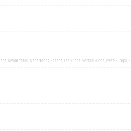
aans
Kwantitatief
Nederlands
Spaans
Taalkunde
Vertaalkunde
West-Europa
Z