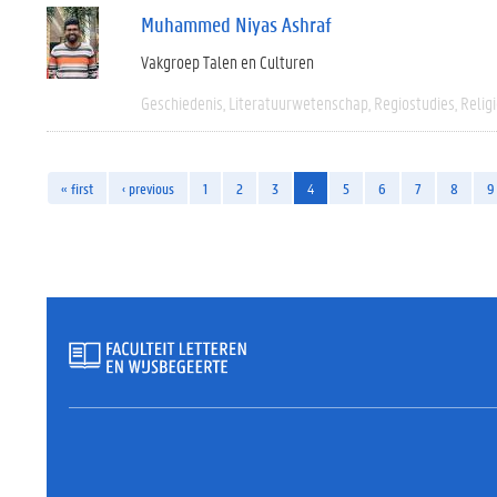
Muhammed Niyas Ashraf
Vakgroep Talen en Culturen
Geschiedenis
Literatuurwetenschap
Regiostudies
Relig
« first
‹ previous
1
2
3
4
5
6
7
8
9