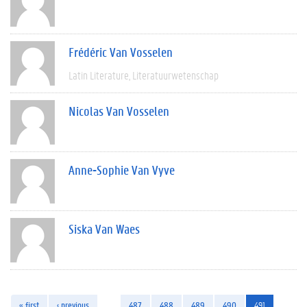
Frédéric Van Vosselen
Latin Literature
Literatuurwetenschap
Nicolas Van Vosselen
Anne-Sophie Van Vyve
Siska Van Waes
« first
‹ previous
…
487
488
489
490
491