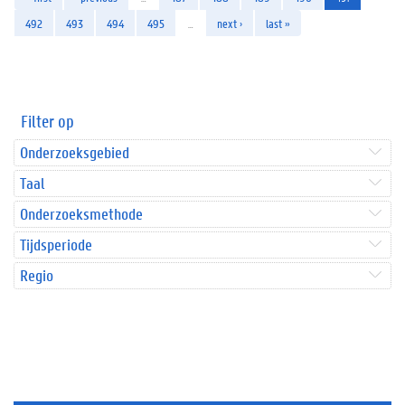
492
493
494
495
…
next ›
last »
Filter op
Onderzoeksgebied
Taal
Onderzoeksmethode
Tijdsperiode
Regio