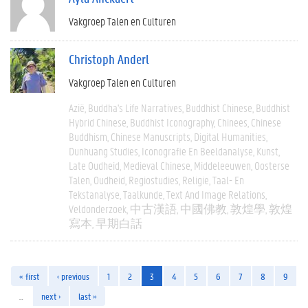
Vakgroep Talen en Culturen
Christoph Anderl
Vakgroep Talen en Culturen
Azië
Buddha's Life Narratives
Buddhist Chinese
Buddhist
Hybrid Chinese
Buddhist Iconography
Chinees
Chinese
Buddhism
Chinese Manuscripts
Digital Humanities
Dunhuang Studies
Iconografie En Beeldanalyse
Kunst
Late Oudheid
Medieval Chinese
Middeleeuwen
Oosterse
Talen
Oudheid
Regiostudies
Religie
Taal- En
Tekstanalyse
Taalkunde
Text And Image Relations
Veldonderzoek
中古漢語
中國佛教
敦煌學
敦煌
寫本
早期白話
« first
‹ previous
1
2
3
4
5
6
7
8
9
…
next ›
last »