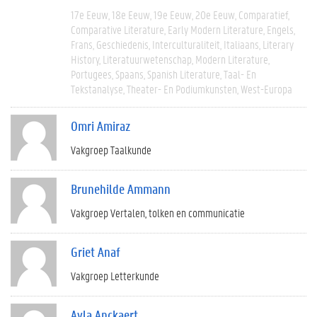
17e Eeuw
18e Eeuw
19e Eeuw
20e Eeuw
Comparatief
Comparative Literature
Early Modern Literature
Engels
Frans
Geschiedenis
Interculturaliteit
Italiaans
Literary
History
Literatuurwetenschap
Modern Literature
Portugees
Spaans
Spanish Literature
Taal- En
Tekstanalyse
Theater- En Podiumkunsten
West-Europa
Omri Amiraz
Vakgroep Taalkunde
Brunehilde Ammann
Vakgroep Vertalen, tolken en communicatie
Griet Anaf
Vakgroep Letterkunde
Ayla Anckaert