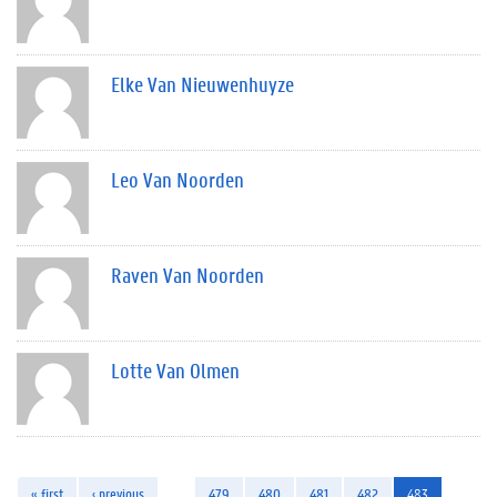
Elke Van Nieuwenhuyze
Leo Van Noorden
Raven Van Noorden
Lotte Van Olmen
« first
‹ previous
…
479
480
481
482
483