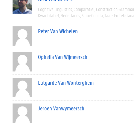
Cognitive Linguistics
Comparatief
Construction Gramma
Kwantitatief
Nederlands
Semi-Copula
Taal- En Tekstan
Peter Van Wichelen
Ophelia Van Wijmeersch
Lutgarde Van Wonterghem
Jeroen Vanwymeersch