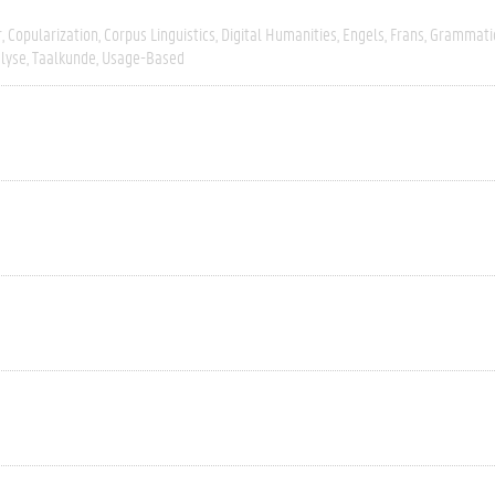
r
Copularization
Corpus Linguistics
Digital Humanities
Engels
Frans
Grammatic
alyse
Taalkunde
Usage-Based