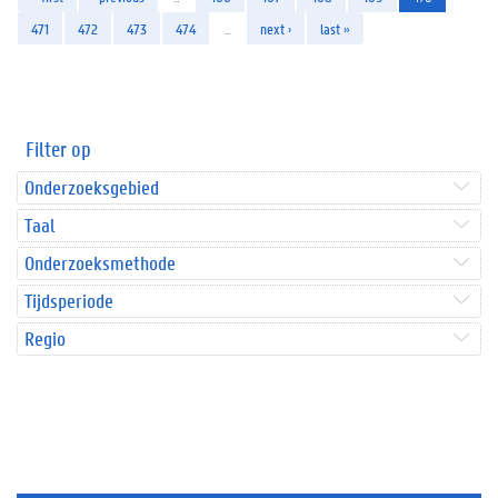
471
472
473
474
…
next ›
last »
Filter op
Onderzoeksgebied
Taal
Onderzoeksmethode
Tijdsperiode
Regio