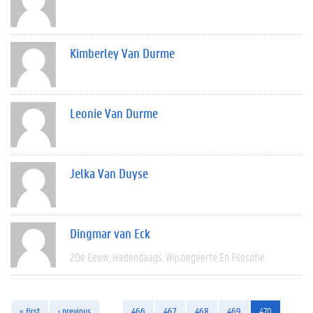
Kimberley Van Durme
Leonie Van Durme
Jelka Van Duyse
Dingmar van Eck
20e Eeuw
Hedendaags
Wijsbegeerte En Filosofie
« first
‹ previous
…
466
467
468
469
470