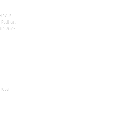
Flavius
Political
fie
Zuid-
uropa