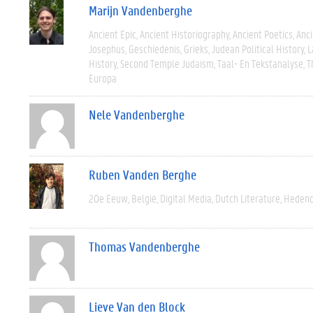
Marijn Vandenberghe
Ancient Epic
Ancient Historiography
Ancient Poetics
Anci
Josephus
Geschiedenis
Grieks
Judean Political History
L
History
Second Temple Judaism
Taal- En Tekstanalyse
T
Europa
Nele Vandenberghe
Ruben Vanden Berghe
20e Eeuw
België
Digital Media
Dutch Literature
Heden
Thomas Vandenberghe
Lieve Van den Block