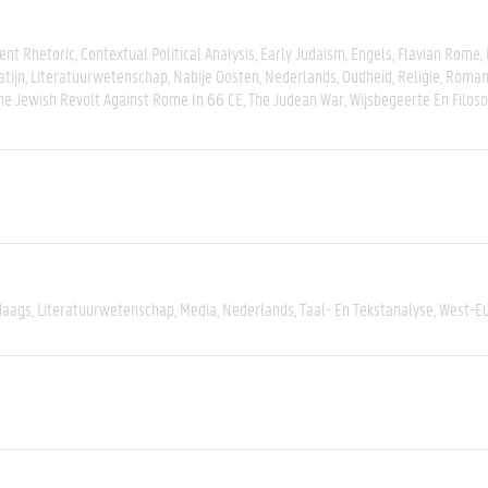
ent Rhetoric
Contextual Political Analysis
Early Judaism
Engels
Flavian Rome
atijn
Literatuurwetenschap
Nabije Oosten
Nederlands
Oudheid
Religie
Roman 
he Jewish Revolt Against Rome In 66 CE
The Judean War
Wijsbegeerte En Filoso
daags
Literatuurwetenschap
Media
Nederlands
Taal- En Tekstanalyse
West-E