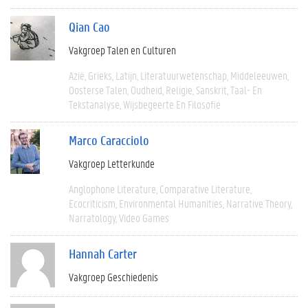
Qian Cao
Vakgroep Talen en Culturen
Azië
Grieks
Latijn
Literatuurwetenschap
Middeleeuwen
Oosterse Talen
Oudheid
Religie
Sanskrit
Taal- En
Tekstanalyse
Wijsbegeerte En Filosofie
Marco Caracciolo
Vakgroep Letterkunde
Anglophone Literature
Comparative Literature
Ecocriticism
Environmental Humanities
Narrative Theory
Narratology
Video Games
Hannah Carter
Vakgroep Geschiedenis