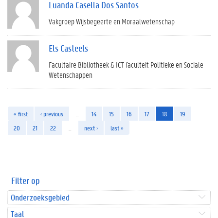
Luanda Casella Dos Santos
Vakgroep Wijsbegeerte en Moraalwetenschap
Els Casteels
Facultaire Bibliotheek & ICT faculteit Politieke en Sociale
Wetenschappen
« first
‹ previous
…
14
15
16
17
18
19
20
21
22
…
next ›
last »
Filter op
Onderzoeksgebied
Taal