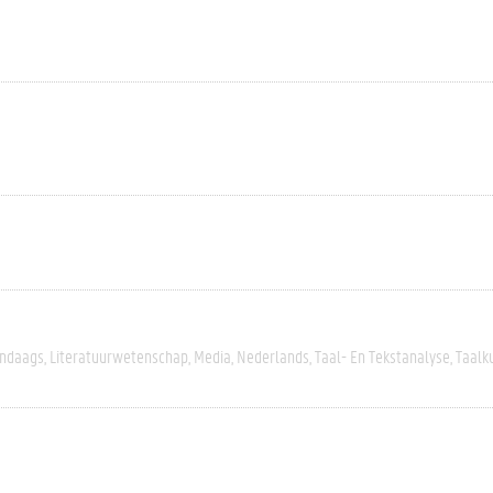
ndaags
Literatuurwetenschap
Media
Nederlands
Taal- En Tekstanalyse
Taalk