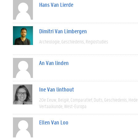
Hans Van Lierde
Dimitri Van Limbergen
Archeologie
Geschiedenis
Regiostudies
An Van linden
Ine Van linthout
20e Eeuw
België
Comparatief
Duits
Geschiedenis
Hede
Vertaalkunde
West-Europa
Ellen Van Loo