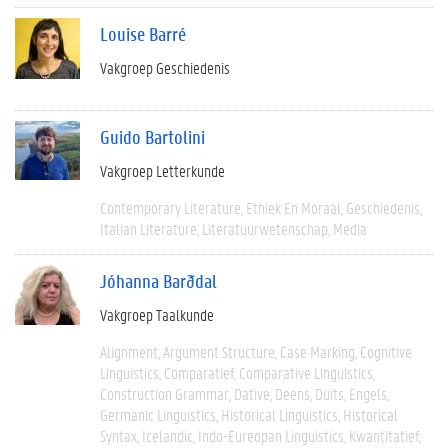
Louise Barré
Vakgroep Geschiedenis
Guido Bartolini
Vakgroep Letterkunde
Contemporary Literature
Ethiek En Moraal
Geschiedenis
Italian Literature
Literatuurwetenschap
Media
Jóhanna Barðdal
Vakgroep Taalkunde
Alignment
Argument Structure
Case Marking
Cognitive
Linguistics
Comparatief
Comparative Linguistics
Construction Grammar
Dative
Deens
Duits
Engels
Germanic Linguistics
Historical Linguistics
Historical
Syntax
Icelandic
Indo-Eureopan Linguistics
Kwantitatief