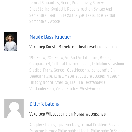
Lexical Semantics
Noors
Productivity
Surveys En
Enquêtering
Syntactic Reconstruction
Syntax And
Semantics
Taal- En Tekstanalyse
Taalkunde
Verbal
Semantics
Zweeds
Maude Bass-Krueger
Vakgroep Kunst-, Muziek- en Theaterwetenschappen
19e Eeuw
20e Eeuw
Art And Architecture
België
Comparatief
Cultural History
Engels
Exhibitions
Fashion
Studies
Frans
Gender
Geschiedenis
Iconografie En
Beeldanalyse
Kunst
Material Culture Studies
Museum
History
Noord-Amerika
Taal- En Tekstanalyse
Veldonderzoek
Visual Studies
West-Europa
Diderik Batens
Vakgroep Wijsbegeerte en Moraalwetenschap
Adaptive Logics
Epistemology
Formal Problem-Solving
Paraconsistency
Philosophical Logic
Philosophy Of Science