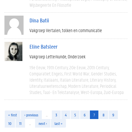
Wijsbegeerte En Filosofie
Dina Batii
Vakgroep Vertalen, tolken en communicatie
Eline Batsleer
Vakgroep Letterkunde
Onderzoek
19e Eeuw
19th Century
20e Eeuw
20th Century
Comparatief
Engels
First World War
Gender Studies
Identity
Italiaans
Italian Literature
Literary History
Literatuurwetenschap
Modern Literature
Periodical
Studies
Taal- En Tekstanalyse
West-Europa
Zuid-Europa
« first
‹ previous
…
3
4
5
6
7
8
9
10
11
…
next ›
last »