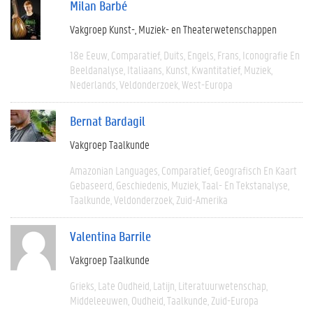
Milan Barbé
Vakgroep Kunst-, Muziek- en Theaterwetenschappen
18e Eeuw
Comparatief
Duits
Engels
Frans
Iconografie En
Beeldanalyse
Italiaans
Kunst
Kwantitatief
Muziek
Nederlands
Veldonderzoek
West-Europa
Bernat Bardagil
Vakgroep Taalkunde
Amazonian Languages
Comparatief
Geografisch En Kaart
Gebaseerd
Geschiedenis
Muziek
Taal- En Tekstanalyse
Taalkunde
Veldonderzoek
Zuid-Amerika
Valentina Barrile
Vakgroep Taalkunde
Grieks
Late Oudheid
Latijn
Literatuurwetenschap
Middeleeuwen
Oudheid
Taalkunde
Zuid-Europa