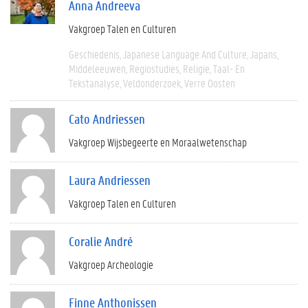
Anna Andreeva
Vakgroep Talen en Culturen
Geschiedenis
Japanese Language And Culture
Japans
Middeleeuwen
Regiostudies
Religie
Taal- En
Tekstanalyse
Veldonderzoek
Verre Oosten
Cato Andriessen
Vakgroep Wijsbegeerte en Moraalwetenschap
Laura Andriessen
Vakgroep Talen en Culturen
Coralie André
Vakgroep Archeologie
Finne Anthonissen