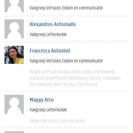
Vakgroep Vertalen, tolken en communicatie
Alexandros Antoniadis
Vakgroep Letterkunde
Francesca Antonioli
Vakgroep Vertalen, tolken en communicatie
België
Centraal-Europa
Duits
Engels
Hedendaags
Italiaans
Kwantitatief
Nederlands
Spaans
Taalkunde
Vertaalkunde
West-Europa
Zuid-Europa
Maggy Arco
Vakgroep Letterkunde
Greek Literature
Latin Literature