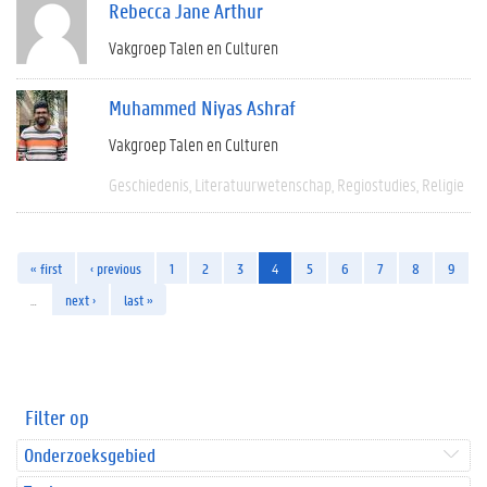
Rebecca Jane Arthur
Vakgroep Talen en Culturen
Muhammed Niyas Ashraf
Vakgroep Talen en Culturen
Geschiedenis
Literatuurwetenschap
Regiostudies
Religie
« first
‹ previous
1
2
3
4
5
6
7
8
9
…
next ›
last »
Filter op
Onderzoeksgebied