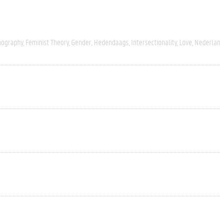
nography
Feminist Theory
Gender
Hedendaags
Intersectionality
Love
Nederla