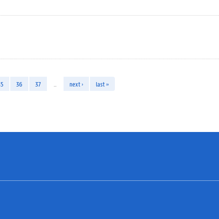
35
36
37
…
next ›
last »