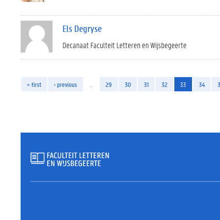
Els Degryse
Decanaat Faculteit Letteren en Wijsbegeerte
« first
‹ previous
…
29
30
31
32
33
34