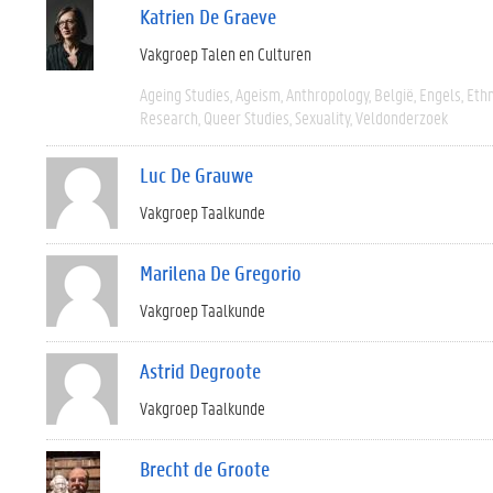
Katrien De Graeve
Vakgroep Talen en Culturen
Ageing Studies
Ageism
Anthropology
België
Engels
Eth
Research
Queer Studies
Sexuality
Veldonderzoek
Luc De Grauwe
Vakgroep Taalkunde
Marilena De Gregorio
Vakgroep Taalkunde
Astrid Degroote
Vakgroep Taalkunde
Brecht de Groote