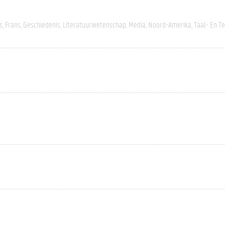
s
Frans
Geschiedenis
Literatuurwetenschap
Media
Noord-Amerika
Taal- En T