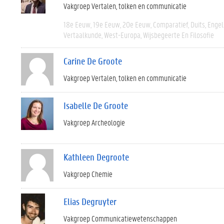
Vakgroep Vertalen, tolken en communicatie
18e Eeuw
19e Eeuw
20e Eeuw
Comparatief
Duits
Engel
Vertaalkunde
West-Europa
Wijsbegeerte En Filosofie
Carine De Groote
Vakgroep Vertalen, tolken en communicatie
Isabelle De Groote
Vakgroep Archeologie
Kathleen Degroote
Vakgroep Chemie
Elias Degruyter
Vakgroep Communicatiewetenschappen