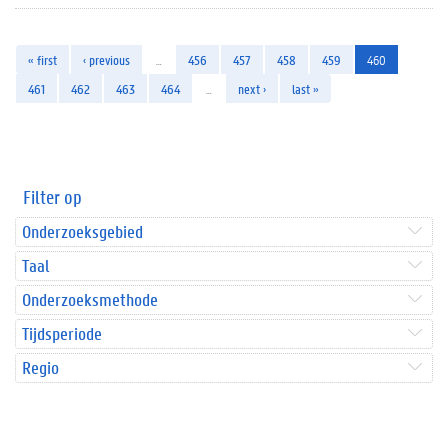
« first
‹ previous
…
456
457
458
459
460
461
462
463
464
…
next ›
last »
Filter op
Onderzoeksgebied
Taal
Onderzoeksmethode
Tijdsperiode
Regio