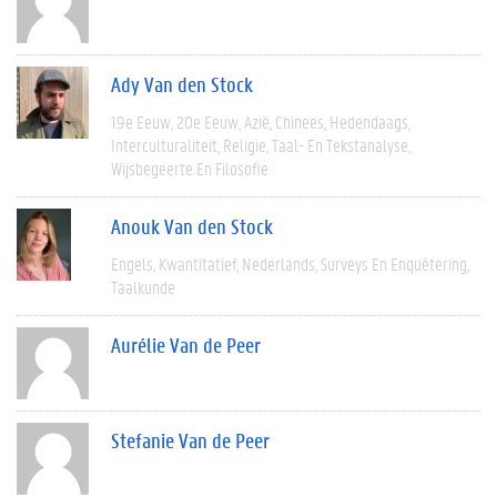
Ady Van den Stock
19e Eeuw
20e Eeuw
Azië
Chinees
Hedendaags
Interculturaliteit
Religie
Taal- En Tekstanalyse
Wijsbegeerte En Filosofie
Anouk Van den Stock
Engels
Kwantitatief
Nederlands
Surveys En Enquêtering
Taalkunde
Aurélie Van de Peer
Stefanie Van de Peer