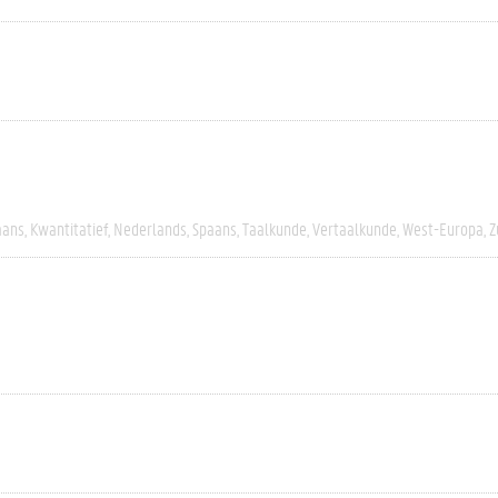
aans
Kwantitatief
Nederlands
Spaans
Taalkunde
Vertaalkunde
West-Europa
Z