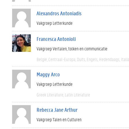
Alexandros Antoniadis
Vakgroep Letterkunde
Francesca Antonioli
Vakgroep Vertalen, tolken en communicatie
België
Centraal-Europa
Duits
Engels
Hedendaags
Itali
Maggy Arco
Vakgroep Letterkunde
Greek Literature
Latin Literature
Rebecca Jane Arthur
Vakgroep Talen en Culturen