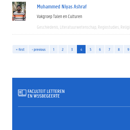
Muhammed Niyas Ashraf
Vakgroep Talen en Culturen
Geschiedenis
Literatuurwetenschap
Regiostudies
Relig
« first
‹ previous
1
2
3
4
5
6
7
8
9