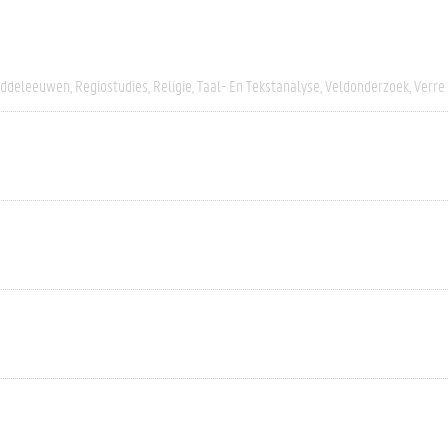
iddeleeuwen
Regiostudies
Religie
Taal- En Tekstanalyse
Veldonderzoek
Verre