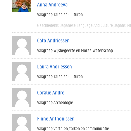
Anna Andreeva
Vakgroep Talen en Culturen
Geschiedenis
Japanese Language And Culture
Japans
M
Cato Andriessen
Vakgroep Wijsbegeerte en Moraalwetenschap
Laura Andriessen
Vakgroep Talen en Culturen
Coralie André
Vakgroep Archeologie
Finne Anthonissen
Vakgroep Vertalen, tolken en communicatie