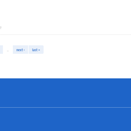
ie
…
next ›
last »