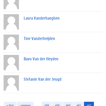
Laura Vanderhaeghen
Tine Vanderheijden
Bavo Van der Heyden
Stefanie Van der Jeugd
« first
‹ previous
…
458
459
460
461
462