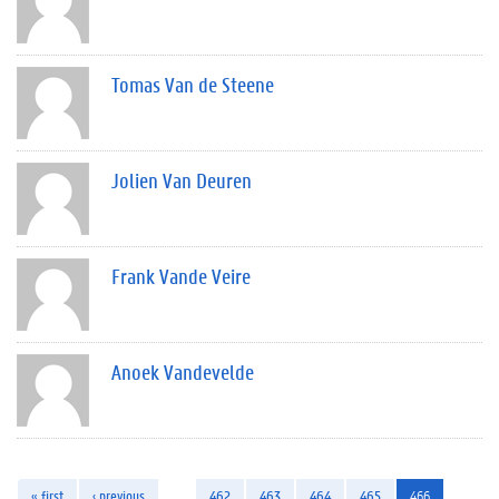
Tomas Van de Steene
Jolien Van Deuren
Frank Vande Veire
Anoek Vandevelde
« first
‹ previous
…
462
463
464
465
466