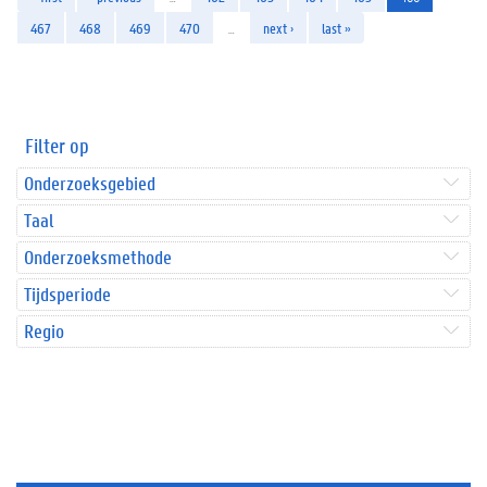
467
468
469
470
…
next ›
last »
Filter op
Onderzoeksgebied
Taal
Onderzoeksmethode
Tijdsperiode
Regio