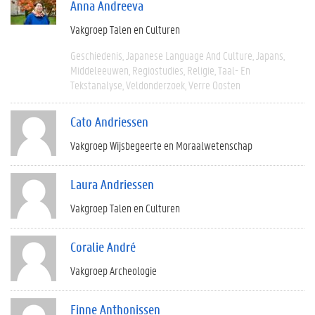
Anna Andreeva
Vakgroep Talen en Culturen
Geschiedenis
Japanese Language And Culture
Japans
Middeleeuwen
Regiostudies
Religie
Taal- En
Tekstanalyse
Veldonderzoek
Verre Oosten
Cato Andriessen
Vakgroep Wijsbegeerte en Moraalwetenschap
Laura Andriessen
Vakgroep Talen en Culturen
Coralie André
Vakgroep Archeologie
Finne Anthonissen