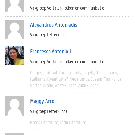
Vakgroep Vertalen, tolken en communicatie
Alexandros Antoniadis
Vakgroep Letterkunde
Francesca Antonioli
Vakgroep Vertalen, tolken en communicatie
België
Centraal-Europa
Duits
Engels
Hedendaags
Italiaans
Kwantitatief
Nederlands
Spaans
Taalkunde
Vertaalkunde
West-Europa
Zuid-Europa
Maggy Arco
Vakgroep Letterkunde
Greek Literature
Latin Literature