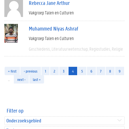
Rebecca Jane Arthur
Vakgroep Talen en Culturen
Muhammed Niyas Ashraf
Vakgroep Talen en Culturen
Geschiedenis
Literatuurwetenschap
Regiostudies
Religie
« first
‹ previous
1
2
3
4
5
6
7
8
9
…
next ›
last »
Filter op
Onderzoeksgebied