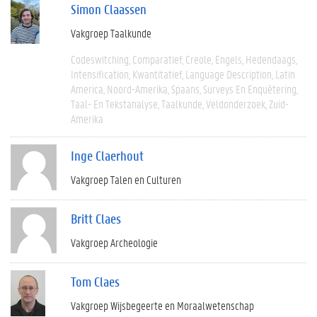
Simon Claassen
Vakgroep Taalkunde
Codeswitching
Comparatief
Creole
Engels
Hedendaags
Intensification
Kwantitatief
Language Description
Latin
America
Noord-Amerika
Spaans
Surveys En Enquêtering
Taal- En Tekstanalyse
Taalkunde
Veldonderzoek
Zuid-
Amerika
Inge Claerhout
Vakgroep Talen en Culturen
Britt Claes
Vakgroep Archeologie
Tom Claes
Vakgroep Wijsbegeerte en Moraalwetenschap