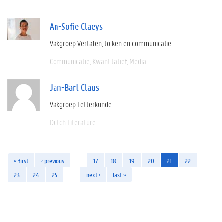
An-Sofie Claeys
Vakgroep Vertalen, tolken en communicatie
Communicatie
Kwantitatief
Media
Jan-Bart Claus
Vakgroep Letterkunde
Dutch Literature
« first
‹ previous
…
17
18
19
20
21
22
23
24
25
…
next ›
last »