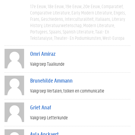
17e Eeuw
18e Eeuw
19e Eeuw
20e Eeuw
Comparatief
Comparative Literature
Early Modern Literature
Engels
Frans
Geschiedenis
Interculturaliteit
Italiaans
Literary
History
Literatuurwetenschap
Modern Literature
Portugees
Spaans
Spanish Literature
Taal- En
Tekstanalyse
Theater- En Podiumkunsten
West-Europa
Omri Amiraz
Vakgroep Taalkunde
Brunehilde Ammann
Vakgroep Vertalen, tolken en communicatie
Griet Anaf
Vakgroep Letterkunde
Ayla Anckaert