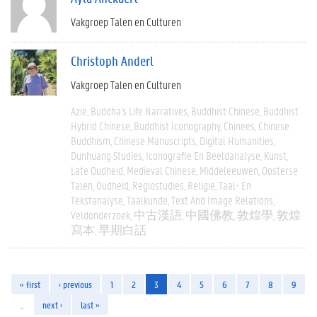
Vakgroep Talen en Culturen
Christoph Anderl
Vakgroep Talen en Culturen
Azië
Buddha's Life Narratives
Buddhist Chinese
Buddhist
Hybrid Chinese
Buddhist Iconography
Chinees
Chinese
Buddhism
Chinese Manuscripts
Digital Humanities
Dunhuang Studies
Iconografie En Beeldanalyse
Kunst
Late Oudheid
Medieval Chinese
Middeleeuwen
Oosterse
Talen
Oudheid
Regiostudies
Religie
Taal- En
Tekstanalyse
Taalkunde
Text And Image Relations
Veldonderzoek
中古漢語
中國佛教
敦煌學
敦煌
寫本
早期白話
« first
‹ previous
1
2
3
4
5
6
7
8
9
…
next ›
last »