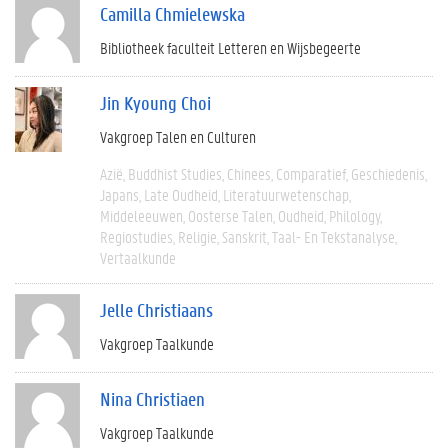
Camilla Chmielewska
Bibliotheek faculteit Letteren en Wijsbegeerte
Jin Kyoung Choi
Vakgroep Talen en Culturen
Azië
Buddhist Studies
Chinees
Comparatief
Geschiedenis
Japans
Late Oudheid
Literatuurwetenschap
Middeleeuwen
Oosterse Talen
Oudheid
Philology
Regiostudies
Religie
Sanskrit
Taal- En Tekstanalyse
Vertaalkunde
Jelle Christiaans
Vakgroep Taalkunde
Nina Christiaen
Vakgroep Taalkunde