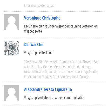
Literatuurwetenschap
Veronique Christophe
Facultaire dienst Onderwijsondersteuning Letteren en
Wijsbegeerte
Kin Wai Chu
Vakgroep Letterkunde
19e Eeuw
20e Eeuw
Azië
Comics / Graphic Novels
East
Asian Studies
Gender
Geschiedenis
Hedendaags
Interculturaliteit
Kunst
Literatuurwetenschap
Media
Postcolonial Studies
Regiostudies
West-Europa
Alessandra Teresa Cignarella
Vakgroep Vertalen, tolken en communicatie