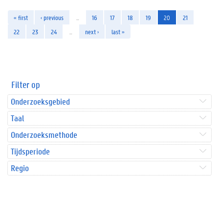
« first
‹ previous
…
16
17
18
19
20
21
22
23
24
…
next ›
last »
Filter op
Onderzoeksgebied
Taal
Onderzoeksmethode
Tijdsperiode
Regio