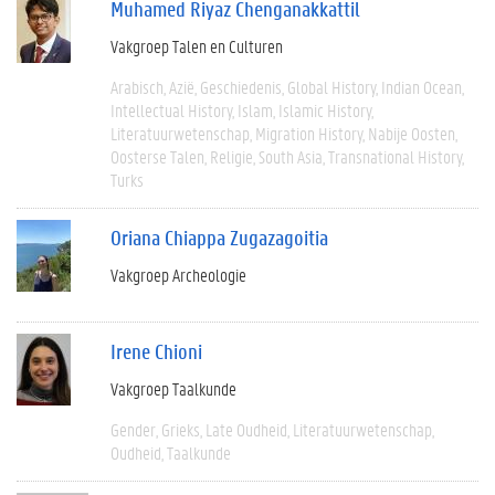
Muhamed Riyaz Chenganakkattil
Vakgroep Talen en Culturen
Arabisch
Azië
Geschiedenis
Global History
Indian Ocean
Intellectual History
Islam
Islamic History
Literatuurwetenschap
Migration History
Nabije Oosten
Oosterse Talen
Religie
South Asia
Transnational History
Turks
Oriana Chiappa Zugazagoitia
Vakgroep Archeologie
Irene Chioni
Vakgroep Taalkunde
Gender
Grieks
Late Oudheid
Literatuurwetenschap
Oudheid
Taalkunde