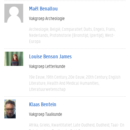
Maël Benallou
Vakgroep Archeologie
Archeologie
België
Comparatief
Duits
Engels
Frans
Nederlands
Protohistorie (bronstijd, Ijzertijd)
West-
Europa
Louise Benson James
Vakgroep Letterkunde
19e Eeuw
19th Century
20e Eeuw
20th Century
English
Literature
Health And Medical Humanities
Literatuurwetenschap
Klaas Bentein
Vakgroep Taalkunde
Afrika
Grieks
Kwantitatief
Late Oudheid
Oudheid
Taal- En