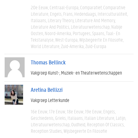
20e Eeuw
Centraal-Europa
Comparatief
Comparative
Literature
Engels
Frans
Hedendaags
Interculturaliteit
Italiaans
Literary Theory
Literature And Memory
Literature And Politics
Literatuurwetenschap
Nabije
Oosten
Noord-Amerika
Portugees
Spaans
Taal- En
Tekstanalyse
West-Europa
Wijsbegeerte En Filosofie
World Literature
Zuid-Amerika
Zuid-Europa
Thomas Bellinck
Vakgroep Kunst-, Muziek- en Theaterwetenschappen
Aretina Bellizzi
Vakgroep Letterkunde
16e Eeuw
17e Eeuw
18e Eeuw
19e Eeuw
Engels
Geschiedenis
Grieks
Italiaans
Italian Literature
Latijn
Literatuurwetenschap
Oudheid
Reception Of Classics
Reception Studies
Wijsbegeerte En Filosofie