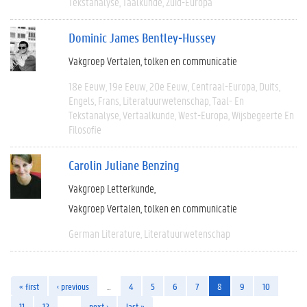
Tekstanalyse
Taalkunde
Zuid-Europa
Dominic James Bentley-Hussey
Vakgroep Vertalen, tolken en communicatie
18e Eeuw
19e Eeuw
20e Eeuw
Centraal-Europa
Duits
Engels
Frans
Literatuurwetenschap
Taal- En
Tekstanalyse
Vertaalkunde
West-Europa
Wijsbegeerte En
Filosofie
Carolin Juliane Benzing
Vakgroep Letterkunde
Vakgroep Vertalen, tolken en communicatie
German Literature
Literatuurwetenschap
« first
‹ previous
…
4
5
6
7
8
9
10
11
12
…
next ›
last »