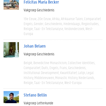
Felicitas Maria Becker
Vakgroep Geschiedenis
19e Eeuw
20e Eeuw
Afrika
Afrikaanse Talen
Comparatief
Engels
Gender
Geschiedenis
Hedendaags
Regiostudies
Religie
Taal- En Tekstanalyse
Veldonderzoek
West-
Europa
Johan Belaen
Vakgroep Geschiedenis
België
Benedictine Monasticism
Collective Identities
Comparatief
Duits
Engels
Frans
Geschiedenis
Institutional Development
Kwantitatief
Latijn
Legal
History
Middeleeuwen
Monastic History
Nederlands
Religie
Taal- En Tekstanalyse
West-Europa
Stefano Bellin
Vakgroep Letterkunde