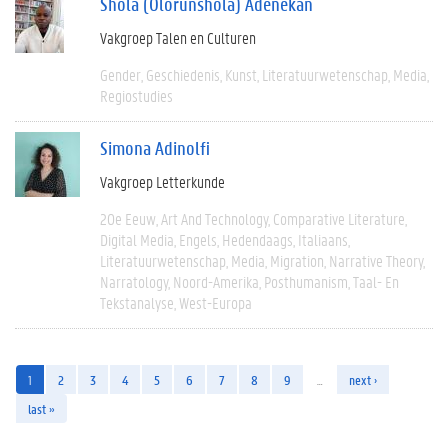
Shola (Olorunshola) Adenekan
Vakgroep Talen en Culturen
Gender
Geschiedenis
Kunst
Literatuurwetenschap
Media
Regiostudies
Simona Adinolfi
Vakgroep Letterkunde
20e Eeuw
Art And Technology
Comparative Literature
Digital Media
Engels
Hedendaags
Italiaans
Literatuurwetenschap
Media
Migration
Narrative Theory
Narratology
Noord-Amerika
Posthumanism
Taal- En
Tekstanalyse
West-Europa
1
2
3
4
5
6
7
8
9
…
next ›
last »