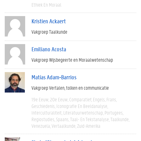
Ethiek En Moraal
Kristien Ackaert
Vakgroep Taalkunde
Emiliano Acosta
Vakgroep Wijsbegeerte en Moraalwetenschap
Matías Adam-Barrios
Vakgroep Vertalen, tolken en communicatie
19e Eeuw
20e Eeuw
Comparatief
Engels
Frans
Geschiedenis
Iconografie En Beeldanalyse
Interculturaliteit
Literatuurwetenschap
Portugees
Regiostudies
Spaans
Taal- En Tekstanalyse
Taalkunde
Venezuela
Vertaalkunde
Zuid-Amerika