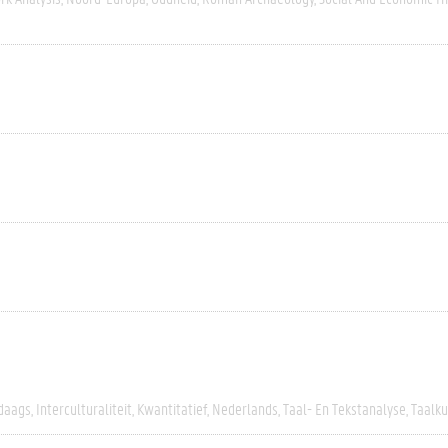
daags
Interculturaliteit
Kwantitatief
Nederlands
Taal- En Tekstanalyse
Taalk