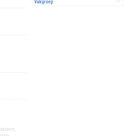
Vakgroep
ebaseerd
story