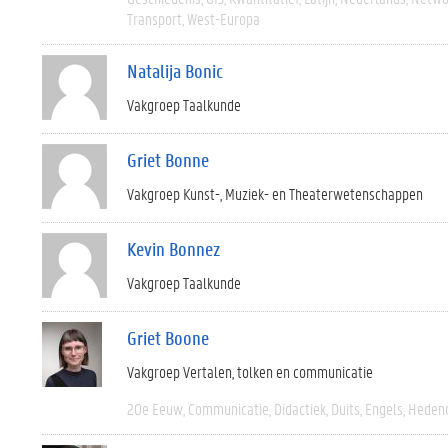
Transport
West-Europa
Natalija Bonic
Vakgroep Taalkunde
Griet Bonne
Vakgroep Kunst-, Muziek- en Theaterwetenschappen
Kevin Bonnez
Vakgroep Taalkunde
Griet Boone
Vakgroep Vertalen, tolken en communicatie
20e Eeuw
Communicatie
Didactiek
Duits
Engels
Heden