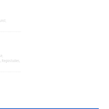
unst
se
s
Regiostudies