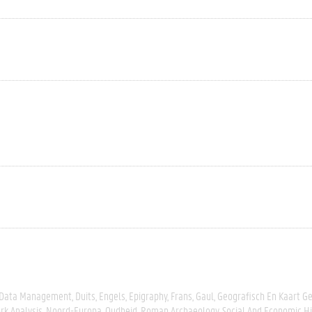
Data Management
Duits
Engels
Epigraphy
Frans
Gaul
Geografisch En Kaart G
k Analysis
Noord-Europa
Oudheid
Roman Archaeology
Social And Economic Hi