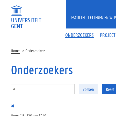
Overslaan en naar de inhoud gaan
FACULTEIT LETTEREN EN WI
ONDERZOEKERS
PROJECT
Home
Onderzoekers
Onderzoekers
Zoeken
Reset
Items 111 - 120 van 5249