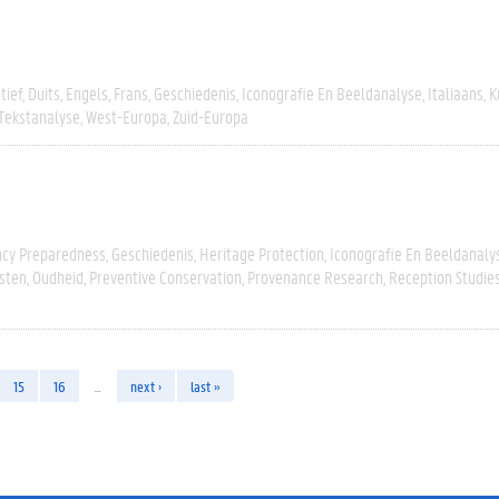
tief
Duits
Engels
Frans
Geschiedenis
Iconografie En Beeldanalyse
Italiaans
K
 Tekstanalyse
West-Europa
Zuid-Europa
cy Preparedness
Geschiedenis
Heritage Protection
Iconografie En Beeldanaly
sten
Oudheid
Preventive Conservation
Provenance Research
Reception Studie
15
16
…
next ›
last »