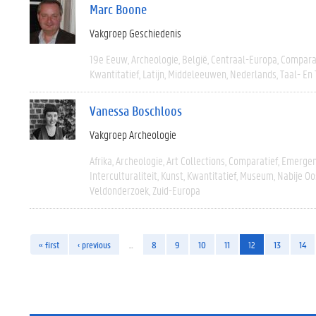
Marc Boone
Vakgroep Geschiedenis
19e Eeuw
Archeologie
België
Centraal-Europa
Compara
Kwantitatief
Latijn
Middeleeuwen
Nederlands
Taal- En
Vanessa Boschloos
Vakgroep Archeologie
Afrika
Archeologie
Art Collections
Comparatief
Emergen
Interculturaliteit
Kunst
Kwantitatief
Museum
Nabije Oo
Veldonderzoek
Zuid-Europa
« first
‹ previous
…
8
9
10
11
12
13
14