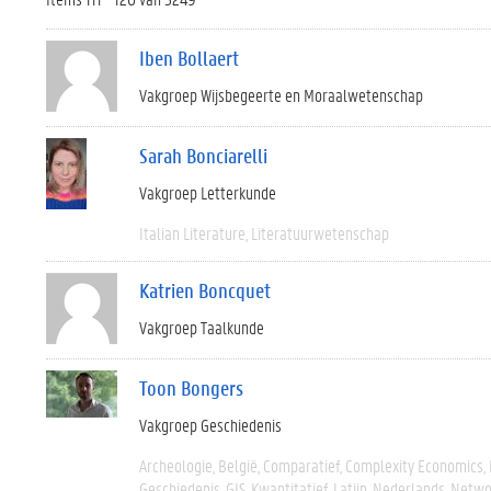
Iben Bollaert
Vakgroep Wijsbegeerte en Moraalwetenschap
Sarah Bonciarelli
Vakgroep Letterkunde
Italian Literature
Literatuurwetenschap
Katrien Boncquet
Vakgroep Taalkunde
Toon Bongers
Vakgroep Geschiedenis
Archeologie
België
Comparatief
Complexity Economics
Geschiedenis
GIS
Kwantitatief
Latijn
Nederlands
Networ