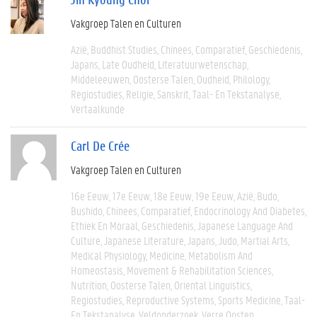
Vakgroep Talen en Culturen
Azië
Buddhist Studies
Chinees
Comparatief
Geschiedenis
Japans
Late Oudheid
Literatuurwetenschap
Middeleeuwen
Oosterse Talen
Oudheid
Philology
Regiostudies
Religie
Sanskrit
Taal- En Tekstanalyse
Vertaalkunde
Carl De Crée
Vakgroep Talen en Culturen
16e Eeuw
17e Eeuw
18e Eeuw
19e Eeuw
Azië
Budo
Bushido
Chinees
Comparatief
Endocrinology And Diabetes
Ethiek En Moraal
Geschiedenis
Japanese Language And
Culture
Japanese Literature
Japans
Judo
Martial Arts
Medical Physiology
Medicine
Metabolism And
Homeostasis
Movement & Rehabilitation Sciences
Nutrition
Oosterse Talen
Oriental Linguistics
Regiostudies
Reproductive Systems
Sports Medicine
Taal-
En Tekstanalyse
Veldonderzoek
Verre Oosten