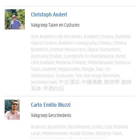
Christoph Anderl
Vakgroep Talen en Culturen
Azië
Buddha's Life Narratives
Buddhist Chinese
Buddhist
Hybrid Chinese
Buddhist Iconography
Chinees
Chinese
Buddhism
Chinese Manuscripts
Digital Humanities
Dunhuang Studies
Iconografie En Beeldanalyse
Kunst
Late Oudheid
Medieval Chinese
Middeleeuwen
Oosterse
Talen
Oudheid
Regiostudies
Religie
Taal- En
Tekstanalyse
Taalkunde
Text And Image Relations
Veldonderzoek
中古漢語
中國佛教
敦煌學
敦煌
寫本
早期白話
Carlo Emilio Biuzzi
Vakgroep Geschiedenis
Arabisch
Byzantium
Geschiedenis
Grieks
Late Oudheid
Latijn
Middeleeuwen
Nabije Oosten
Oosterse Talen