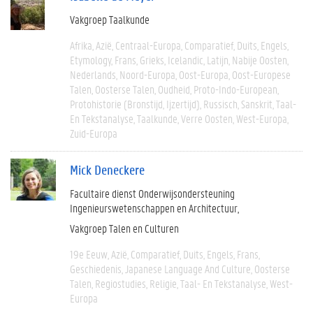
Vakgroep Taalkunde
Afrika
Azië
Centraal-Europa
Comparatief
Duits
Engels
Etymology
Frans
Grieks
Icelandic
Latijn
Nabije Oosten
Nederlands
Noord-Europa
Oost-Europa
Oost-Europese
Talen
Oosterse Talen
Oudheid
Proto-Indo-European
Protohistorie (bronstijd, Ijzertijd)
Russisch
Sanskrit
Taal-
En Tekstanalyse
Taalkunde
Verre Oosten
West-Europa
Zuid-Europa
Mick Deneckere
Facultaire dienst Onderwijsondersteuning
Ingenieurswetenschappen en Architectuur
Vakgroep Talen en Culturen
19e Eeuw
Azië
Comparatief
Duits
Engels
Frans
Geschiedenis
Japanese Language And Culture
Oosterse
Talen
Regiostudies
Religie
Taal- En Tekstanalyse
West-
Europa