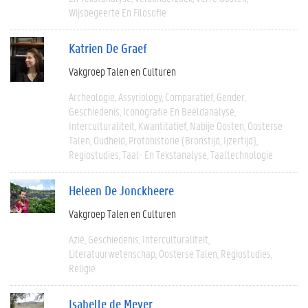
Wijsbegeerte En Filosofie
Katrien De Graef
Vakgroep Talen en Culturen
Archeologie
Assyriology
Comparatief
Gender
Geschiedenis
Iconografie En Beeldanalyse
Interculturaliteit
Kwantitatief
Nabije Oosten
Oosterse
Talen
Oudheid
Protohistorie (bronstijd, Ijzertijd)
Regiostudies
Taal- En Tekstanalyse
Taaltechnologie
Heleen De Jonckheere
Vakgroep Talen en Culturen
Azië
Geschiedenis
Interculturaliteit
Literatuurwetenschap
Oosterse Talen
Regiostudies
Religie
Isabelle de Meyer