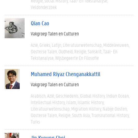
Religie
Social History
Taal- En Tekstanalyse
Veldonderzoek
Qian Cao
Vakgroep Talen en Culturen
Azië
Grieks
Latijn
Literatuurwetenschap
Middeleeuwen
Oosterse Talen
Oudheid
Religie
Sanskrit
Taal- En
Tekstanalyse
Wijsbegeerte En Filosofie
Muhamed Riyaz Chenganakkattil
Vakgroep Talen en Culturen
Arabisch
Azië
Geschiedenis
Global History
Indian Ocean
Intellectual History
Islam
Islamic History
Literatuurwetenschap
Migration History
Nabije Oosten
Oosterse Talen
Religie
South Asia
Transnational History
Turks
Jin Kyoung Choi