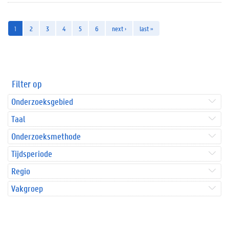
1
2
3
4
5
6
next ›
last »
Filter op
Onderzoeksgebied
Taal
Onderzoeksmethode
Tijdsperiode
Regio
Vakgroep