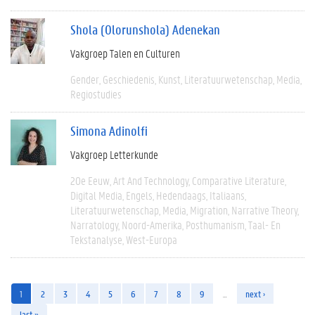
Shola (Olorunshola) Adenekan
Vakgroep Talen en Culturen
Gender
Geschiedenis
Kunst
Literatuurwetenschap
Media
Regiostudies
Simona Adinolfi
Vakgroep Letterkunde
20e Eeuw
Art And Technology
Comparative Literature
Digital Media
Engels
Hedendaags
Italiaans
Literatuurwetenschap
Media
Migration
Narrative Theory
Narratology
Noord-Amerika
Posthumanism
Taal- En
Tekstanalyse
West-Europa
1
2
3
4
5
6
7
8
9
…
next ›
last »