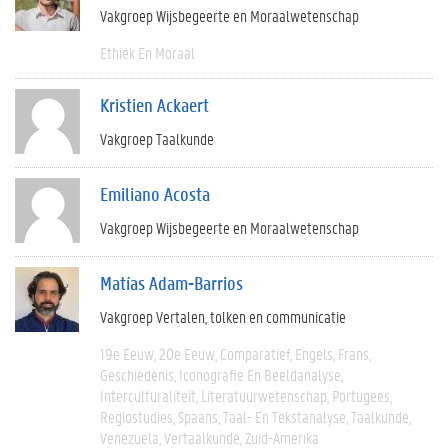
Vakgroep Wijsbegeerte en Moraalwetenschap
Ethiek En Moraal
Kristien Ackaert
Vakgroep Taalkunde
Emiliano Acosta
Vakgroep Wijsbegeerte en Moraalwetenschap
Matías Adam-Barrios
Vakgroep Vertalen, tolken en communicatie
19e Eeuw
20e Eeuw
Comparatief
Engels
Frans
Geschiedenis
Iconografie En Beeldanalyse
Interculturaliteit
Literatuurwetenschap
Portugees
Regiostudies
Spaans
Taal- En Tekstanalyse
Taalkunde
Venezuela
Vertaalkunde
Zuid-Amerika