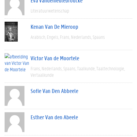
Eva Vandemeulebroucke
Literatuurwetenschap
Kenan Van De Mieroop
Arabisch
Engels
Frans
Nederlands
Spaans
Victor Van de Moortele
Frans
Nederlands
Spaans
Taalkunde
Taaltechnologie
Vertaalkunde
Sofie Van Den Abbeele
Esther Van den Abeele