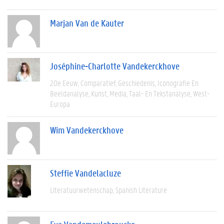
Marjan Van de Kauter
Joséphine-Charlotte Vandekerckhove
20e Eeuw
Comparatief
Geschiedenis
Iconografie En
Beeldanalyse
Kunst
Media
Taal- En Tekstanalyse
West-
Europa
Wim Vandekerckhove
Steffie Vandelacluze
Literatuurwetenschap
Spanish Literature