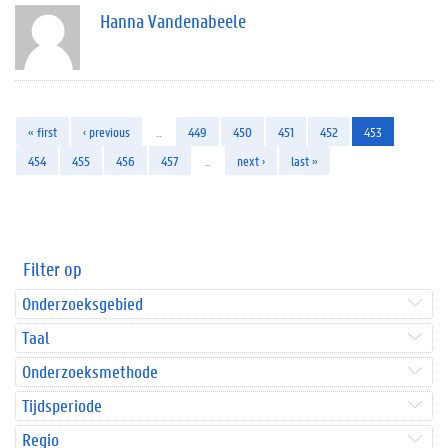
Hanna Vandenabeele
« first
‹ previous
…
449
450
451
452
453
454
455
456
457
…
next ›
last »
Filter op
Onderzoeksgebied
Taal
Onderzoeksmethode
Tijdsperiode
Regio