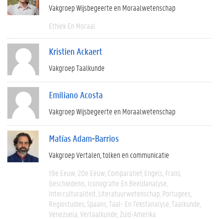
Vakgroep Wijsbegeerte en Moraalwetenschap
Ethiek En Moraal
Kristien Ackaert
Vakgroep Taalkunde
Emiliano Acosta
Vakgroep Wijsbegeerte en Moraalwetenschap
Matías Adam-Barrios
Vakgroep Vertalen, tolken en communicatie
19e Eeuw
20e Eeuw
Comparatief
Engels
Frans
Geschiedenis
Iconografie En Beeldanalyse
Interculturaliteit
Literatuurwetenschap
Portugees
Regiostudies
Spaans
Taal- En Tekstanalyse
Taalkunde
Venezuela
Vertaalkunde
Zuid-Amerika