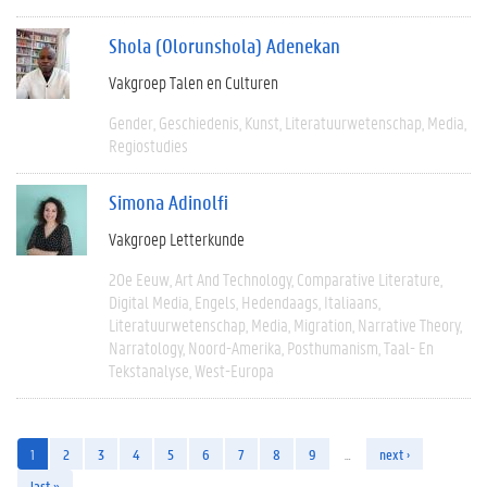
Shola (Olorunshola) Adenekan
Vakgroep Talen en Culturen
Gender
Geschiedenis
Kunst
Literatuurwetenschap
Media
Regiostudies
Simona Adinolfi
Vakgroep Letterkunde
20e Eeuw
Art And Technology
Comparative Literature
Digital Media
Engels
Hedendaags
Italiaans
Literatuurwetenschap
Media
Migration
Narrative Theory
Narratology
Noord-Amerika
Posthumanism
Taal- En
Tekstanalyse
West-Europa
1
2
3
4
5
6
7
8
9
…
next ›
last »