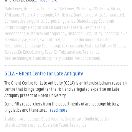
15de Eeuw
16e Eeuw
17e Eeuw
18e Eeuw
19e Eeuw
20e Eeuw
Afrika
Afrikaanse Talen
Archeologie
Art History
Bantu Linguistics
Comparatief
Comparative Linguistics
Corpus Linguistics
Dialectology
Economic
Anthropology
Geografisch En Kaart Gebaseerd
Geschiedenis
Hedendaags
Historical Anthropology
Historical Linguistics
Iconografie En
Beeldanalyse
Kunst
Kwantitatief
Language Documentation And
Description
Language Technology
Lexicography
Material Culture Studies
Surveys En Enquêtering
Taal- En Tekstanalyse
Taalkunde
Taaltechnologie
Transdisciplinary Studies
Veldonderzoek
GCLA - Ghent Centre for Late Antiquity
The Ghent Centre for Late Antiquity (GCLA) is an interdisciplinary research
centre that brings together the rich and variegated expertise on Late
Antiquity present at Ghent University.
Some fifty researchers from the departments of archaeology, history,
linguistics and literature...
read more
Arabisch
Archeologie
Geschiedenis
Grieks
Late Oudheid
Latijn
Literatuurwetenschap
Oosterse Talen
Taalkunde