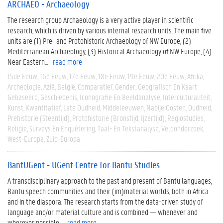
ARCHAEO - Archaeology
The research group Archaeology is a very active player in scientific
research, which is driven by various internal research units. The main five
units are (1) Pre- and Protohistoric Archaeology of NW Europe, (2)
Mediterranean Archaeology, (3) Historical Archaeology of NW Europe, (4)
Near Eastern...
read more
15de Eeuw
16e Eeuw
17e Eeuw
18e Eeuw
19e Eeuw
20e Eeuw
Afrika
Archeologie
Azië
België
Comparatief
Gender
Geografisch En Kaart
Gebaseerd
Geschiedenis
Iconografie En Beeldanalyse
Interculturaliteit
Kunst
Kwantitatief
Late Oudheid
Middeleeuwen
Nabije Oosten
Oudheid
Prehistorie (steentijd)
Protohistorie (bronstijd, Ijzertijd)
Regiostudies
Religie
Surveys En Enquêtering
Taal- En Tekstanalyse
Veldonderzoek
West-Europa
Zuid-Europa
BantUGent - UGent Centre for Bantu Studies
A transdisciplinary approach to the past and present of Bantu languages,
Bantu speech communities and their (im)material worlds, both in Africa
and in the diaspora. The research starts from the data-driven study of
language and/or material culture and is combined — whenever and
wherever possible...
read more