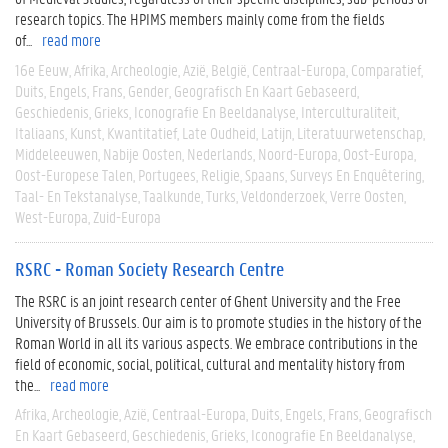
research topics. The HPIMS members mainly come from the fields
of...
read more
16e Eeuw
Afrika
Archeologie
Azië
België
Centraal-Europa
Comparatief
Duits
Engels
Frans
Gender
Geografisch En Kaart Gebaseerd
Geschiedenis
Grieks
Iconografie En Beeldanalyse
Interculturaliteit
Italiaans
Kunst
Kwantitatief
Late Oudheid
Latijn
Literatuurwetenschap
Middeleeuwen
Nabije Oosten
Nederlands
Noord-Europa
Oost-Europa
Oost-Europese Talen
Portugees
Religie
Spaans
Surveys En Enquêtering
Taal- En Tekstanalyse
Taalkunde
Turks
Veldonderzoek
Verre Oosten
West-Europa
Zuid-Europa
RSRC - Roman Society Research Centre
The RSRC is an joint research center of Ghent University and the Free
University of Brussels. Our aim is to promote studies in the history of the
Roman World in all its various aspects. We embrace contributions in the
field of economic, social, political, cultural and mentality history from
the...
read more
Afrika
Archeologie
Azië
Centraal-Europa
Duits
Engels
Frans
Geografisch
En Kaart Gebaseerd
Geschiedenis
Grieks
Iconografie En Beeldanalyse