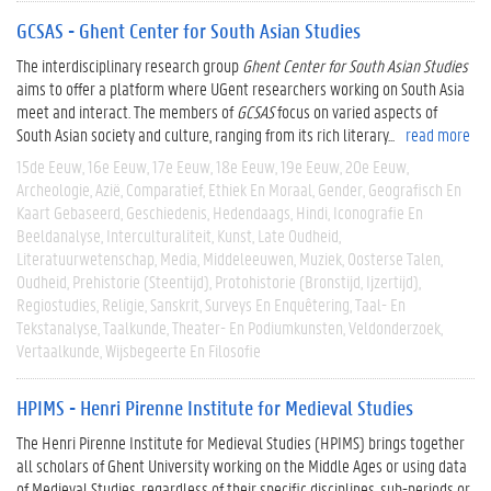
GCSAS - Ghent Center for South Asian Studies
The interdisciplinary research group
Ghent Center for South Asian Studies
aims to offer a platform where UGent researchers working on South Asia
meet and interact. The members of
GCSAS
focus on varied aspects of
South Asian society and culture, ranging from its rich literary...
read more
15de Eeuw
16e Eeuw
17e Eeuw
18e Eeuw
19e Eeuw
20e Eeuw
Archeologie
Azië
Comparatief
Ethiek En Moraal
Gender
Geografisch En
Kaart Gebaseerd
Geschiedenis
Hedendaags
Hindi
Iconografie En
Beeldanalyse
Interculturaliteit
Kunst
Late Oudheid
Literatuurwetenschap
Media
Middeleeuwen
Muziek
Oosterse Talen
Oudheid
Prehistorie (steentijd)
Protohistorie (bronstijd, Ijzertijd)
Regiostudies
Religie
Sanskrit
Surveys En Enquêtering
Taal- En
Tekstanalyse
Taalkunde
Theater- En Podiumkunsten
Veldonderzoek
Vertaalkunde
Wijsbegeerte En Filosofie
HPIMS - Henri Pirenne Institute for Medieval Studies
The Henri Pirenne Institute for Medieval Studies (HPIMS) brings together
all scholars of Ghent University working on the Middle Ages or using data
of Medieval Studies, regardless of their specific disciplines, sub-periods or