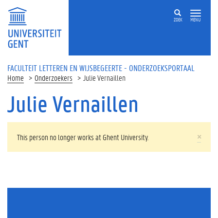
Overslaan en naar de inhoud gaan
ZOEK
MENU
FACULTEIT LETTEREN EN WIJSBEGEERTE - ONDERZOEKSPORTAAL
Home
Onderzoekers
Julie Vernaillen
Julie Vernaillen
WAARSCHUWINGSBERICHT
×
This person no longer works at Ghent University.