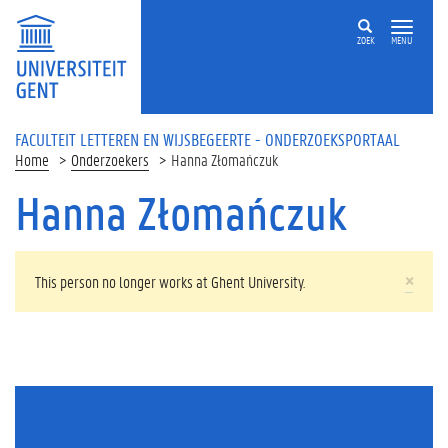
Overslaan en naar de inhoud gaan
ZOEK
MENU
FACULTEIT LETTEREN EN WIJSBEGEERTE - ONDERZOEKSPORTAAL
Home
Onderzoekers
Hanna Złomańczuk
Hanna Złomańczuk
WAARSCHUWINGSBERICHT
×
This person no longer works at Ghent University.