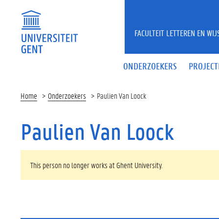
Overslaan en naar de inhoud gaan
FACULTEIT LETTEREN EN WI
ONDERZOEKERS
PROJECT
Home
Onderzoekers
Paulien Van Loock
Paulien Van Loock
WAARSCHUWINGSBERICHT
This person no longer works at Ghent University.