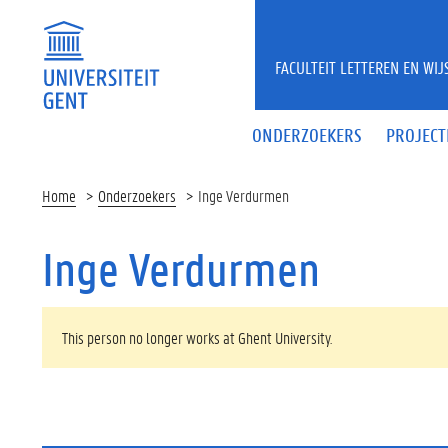
Overslaan en naar de inhoud gaan
FACULTEIT LETTEREN EN WI
ONDERZOEKERS
PROJECT
Home
Onderzoekers
Inge Verdurmen
Inge Verdurmen
WAARSCHUWINGSBERICHT
This person no longer works at Ghent University.