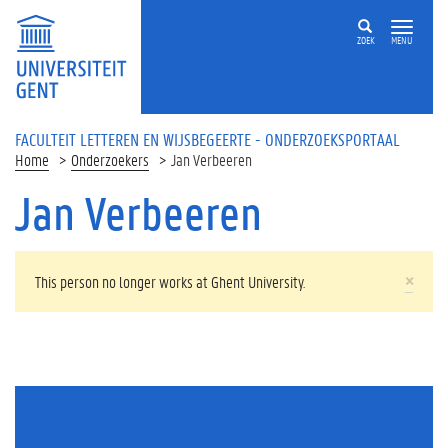
Overslaan en naar de inhoud gaan
ZOEK
MENU
FACULTEIT LETTEREN EN WIJSBEGEERTE - ONDERZOEKSPORTAAL
Home
Onderzoekers
Jan Verbeeren
Jan Verbeeren
WAARSCHUWINGSBERICHT
×
This person no longer works at Ghent University.