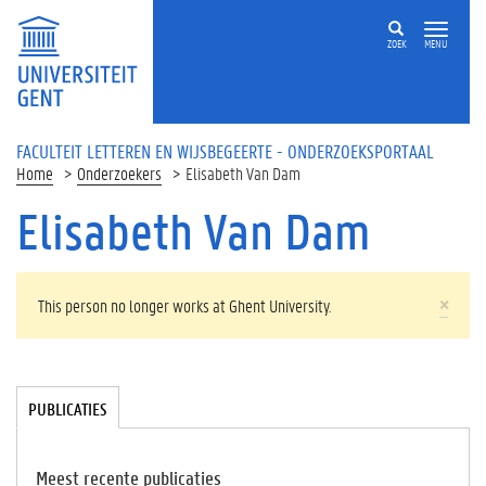
Overslaan en naar de inhoud gaan
ZOEK
MENU
FACULTEIT LETTEREN EN WIJSBEGEERTE - ONDERZOEKSPORTAAL
Home
Onderzoekers
Elisabeth Van Dam
Elisabeth Van Dam
WAARSCHUWINGSBERICHT
×
This person no longer works at Ghent University.
Tabgroup
PUBLICATIES
(
A
C
TI
Meest recente publicaties