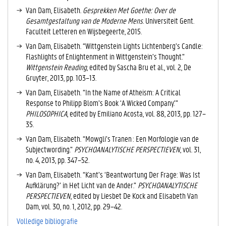
E
Van Dam, Elisabeth.
Gesprekken Met Goethe: Over de
V
Gesamtgestaltung van de Moderne Mens
. Universiteit Gent.
E
Faculteit Letteren en Wijsbegeerte, 2015.
T
Van Dam, Elisabeth. “Wittgenstein Lights Lichtenberg’s Candle:
A
Flashlights of Enlightenment in Wittgenstein’s Thought.”
B
Wittgenstein Reading
, edited by Sascha Bru et al., vol. 2, De
B
Gruyter, 2013, pp. 103–13.
L
A
Van Dam, Elisabeth. “In the Name of Atheism: A Critical
D
Response to Philipp Blom’s Book ‘A Wicked Company.’”
)
PHILOSOPHICA
, edited by Emiliano Acosta, vol. 88, 2013, pp. 127–
35.
Van Dam, Elisabeth. “Mowgli’s Tranen : Een Morfologie van de
Subjectwording.”
PSYCHOANALYTISCHE PERSPECTIEVEN
, vol. 31,
no. 4, 2013, pp. 347–52.
Van Dam, Elisabeth. “Kant’s ‘Beantwortung Der Frage: Was Ist
Aufklärung?’ in Het Licht van de Ander.”
PSYCHOANALYTISCHE
PERSPECTIEVEN
, edited by Liesbet De Kock and Elisabeth Van
Dam, vol. 30, no. 1, 2012, pp. 29–42.
Volledige bibliografie