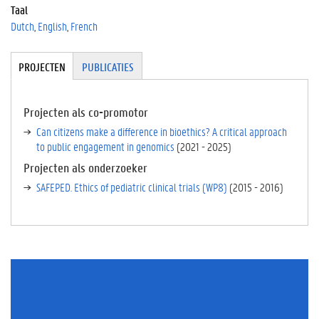
Taal
Dutch
English
French
Tabgroup
PROJECTEN
(
PUBLICATIES
A
C
TI
Projecten als co-promotor
E
Can citizens make a difference in bioethics? A critical approach
V
to public engagement in genomics
(
2021
-
2025
)
E
Projecten als onderzoeker
T
A
SAFEPED. Ethics of pediatric clinical trials (WP8)
(
2015
-
2016
)
B
B
L
A
D
)