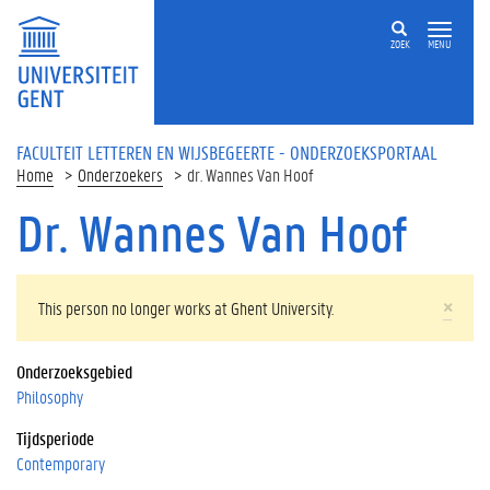
Overslaan en naar de inhoud gaan
ZOEK
MENU
FACULTEIT LETTEREN EN WIJSBEGEERTE - ONDERZOEKSPORTAAL
Home
Onderzoekers
dr. Wannes Van Hoof
Dr. Wannes Van Hoof
WAARSCHUWINGSBERICHT
×
This person no longer works at Ghent University.
Onderzoeksgebied
Philosophy
Tijdsperiode
Contemporary