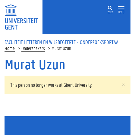
Overslaan en naar de inhoud gaan
ZOEK
MENU
FACULTEIT LETTEREN EN WIJSBEGEERTE - ONDERZOEKSPORTAAL
Home
Onderzoekers
Murat Uzun
Murat Uzun
WAARSCHUWINGSBERICHT
×
This person no longer works at Ghent University.