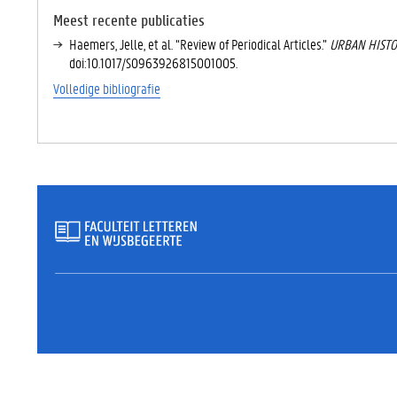
C
TI
Meest recente publicaties
E
Haemers, Jelle, et al. “Review of Periodical Articles.”
URBAN HIST
V
doi:10.1017/S0963926815001005.
E
Volledige bibliografie
T
A
B
B
L
A
D
)