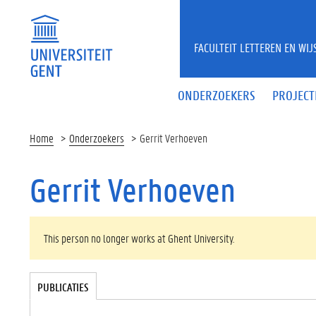
Overslaan en naar de inhoud gaan
FACULTEIT LETTEREN EN WI
ONDERZOEKERS
PROJECT
Home
Onderzoekers
Gerrit Verhoeven
Gerrit Verhoeven
WAARSCHUWINGSBERICHT
This person no longer works at Ghent University.
Tabgroup
PUBLICATIES
(
A