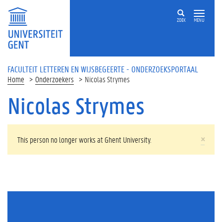
Overslaan en naar de inhoud gaan
ZOEK
MENU
FACULTEIT LETTEREN EN WIJSBEGEERTE - ONDERZOEKSPORTAAL
Home
Onderzoekers
Nicolas Strymes
Nicolas Strymes
WAARSCHUWINGSBERICHT
×
This person no longer works at Ghent University.