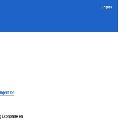
English
@ugent.be
g Economie en