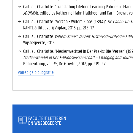
E
Cailliau, Charlotte. “Translating Lifelong Learning Policies in Fland
T
JOURNAL
, edited by Katherine Hahn Halbheer and Karin Brown, vol. 
A
B
Cailliau, Charlotte. “Verzen - Willem Kloos (1894).”
De Canon. De 5
B
KANTL & Uitgeverij Vrijdag, 2015, pp. 215–17.
L
Cailliau, Charlotte.
Willem Kloos’ Verzen: Historisch-Kritische Edit
A
Wijsbegeerte, 2013.
D
Cailliau, Charlotte. “Medienwechsel in Der Praxis: Die ‘Verzen’ (1
)
Medienwandel in Der Editionswissenschaft = Changing and Shifting
Bohnenkamp, vol. 35, De Gruyter, 2012, pp. 219–27.
Volledige bibliografie