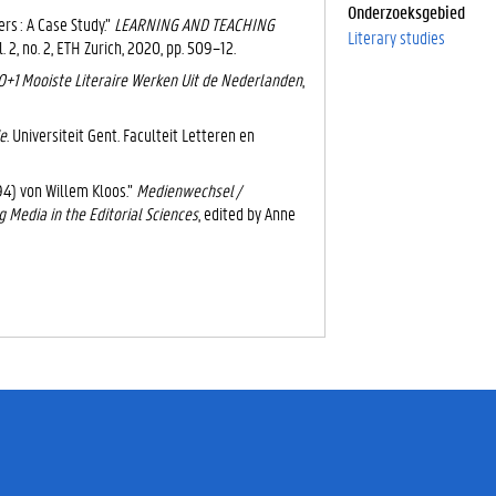
Onderzoeksgebied
ers : A Case Study.”
LEARNING AND TEACHING
Literary studies
2, no. 2, ETH Zurich, 2020, pp. 509–12.
0+1 Mooiste Literaire Werken Uit de Nederlanden
,
ie
. Universiteit Gent. Faculteit Letteren en
894) von Willem Kloos.”
Medienwechsel /
 Media in the Editorial Sciences
, edited by Anne