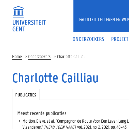
Overslaan en naar de inhoud gaan
FACULTEIT LETTEREN EN WI
ONDERZOEKERS
PROJECT
Home
Onderzoekers
Charlotte Cailliau
Charlotte Cailliau
Tabgroup
PUBLICATIES
(
A
C
TI
Meest recente publicaties
E
Morlion, Bieke, et al. “Compagnon de Route Voor Een Leven Lang L
V
Vlaanderen.”
TH&MA (DEN HAAG)
, vol. 2021, no. 2, 2021, pp. 40–43.