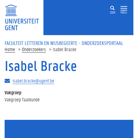
Overslaan en naar de inhoud gaan
ZOEK
MENU
FACULTEIT LETTEREN EN WIJSBEGEERTE - ONDERZOEKSPORTAAL
Home
Onderzoekers
Isabel Bracke
Isabel Bracke
isabel.bracke@ugent.be
Vakgroep
Vakgroep Taalkunde