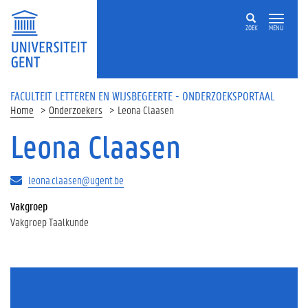
Overslaan en naar de inhoud gaan
ZOEK
MENU
FACULTEIT LETTEREN EN WIJSBEGEERTE - ONDERZOEKSPORTAAL
Home
Onderzoekers
Leona Claasen
Leona Claasen
leona.claasen@ugent.be
Vakgroep
Vakgroep Taalkunde