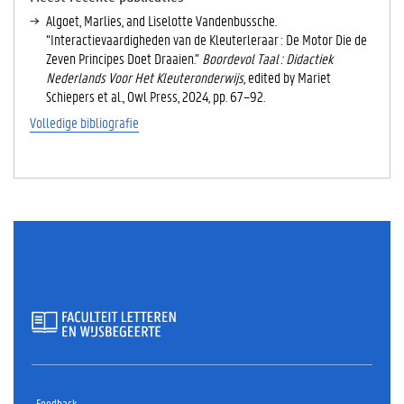
E
Algoet, Marlies, and Liselotte Vandenbussche.
V
“Interactievaardigheden van de Kleuterleraar : De Motor Die de
E
Zeven Principes Doet Draaien.”
Boordevol Taal : Didactiek
T
Nederlands Voor Het Kleuteronderwijs
, edited by Mariet
A
Schiepers et al., Owl Press, 2024, pp. 67–92.
B
Volledige bibliografie
B
L
A
D
)
Feedback