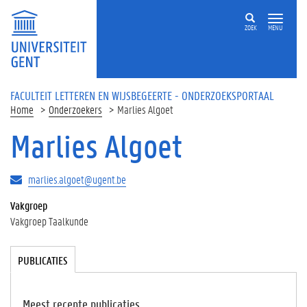
Overslaan en naar de inhoud gaan
ZOEK
MENU
FACULTEIT LETTEREN EN WIJSBEGEERTE - ONDERZOEKSPORTAAL
Home
Onderzoekers
Marlies Algoet
Marlies Algoet
marlies.algoet@ugent.be
Vakgroep
Vakgroep Taalkunde
Tabgroup
PUBLICATIES
(
A
C
TI
Meest recente publicaties