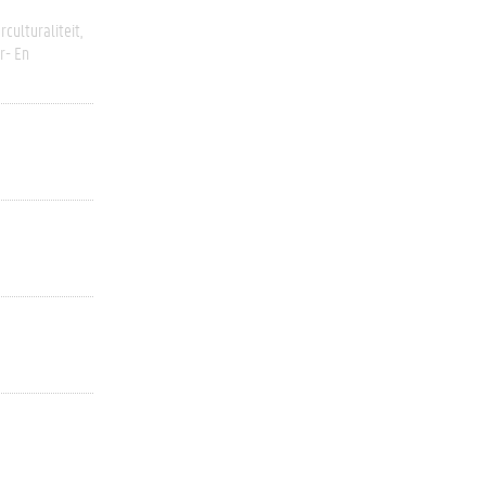
rculturaliteit
r- En