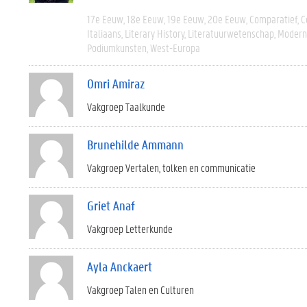
17e Eeuw
18e Eeuw
19e Eeuw
20e Eeuw
Comparatief
C
Italiaans
Literary History
Literatuurwetenschap
Modern 
Podiumkunsten
West-Europa
Omri Amiraz
Vakgroep Taalkunde
Brunehilde Ammann
Vakgroep Vertalen, tolken en communicatie
Griet Anaf
Vakgroep Letterkunde
Ayla Anckaert
Vakgroep Talen en Culturen