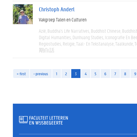
Christoph Anderl
Vakgroep Talen en Culturen
Azië
Buddha's Life Narratives
Buddhist Chinese
Buddhist
Digital Humanities
Dunhuang Studies
Iconografie En Be
Regiostudies
Religie
Taal- En Tekstanalyse
Taalkunde
T
期白話
« first
‹ previous
1
2
3
4
5
6
7
8
9