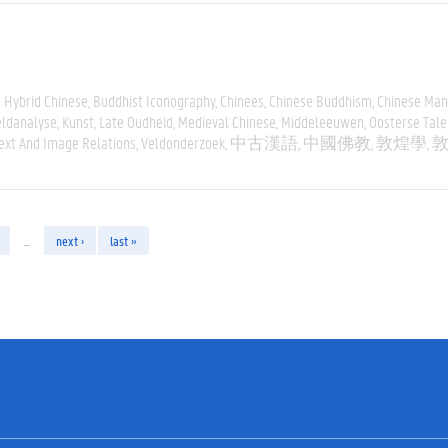
 Hybrid Chinese
Buddhist Iconography
Chinees
Chinese Buddhism
Chinese Man
eldanalyse
Kunst
Late Oudheid
Medieval Chinese
Middeleeuwen
Oosterse Tale
ext And Image Relations
Veldonderzoek
中古漢語
中國佛教
敦煌學
…
next ›
last »