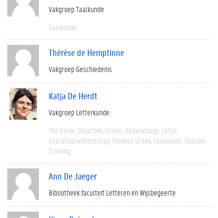
Vakgroep Taalkunde
Taalkunde
Thérèse de Hemptinne
Vakgroep Geschiedenis
Katja De Herdt
Vakgroep Letterkunde
19e Eeuw
Didactiek
Grieks
Hedendaags
Latijn
Literatuurwetenschap
Modern Greek
Taalkunde
Teacher
Training
Ann De Jaeger
Bibliotheek faculteit Letteren en Wijsbegeerte