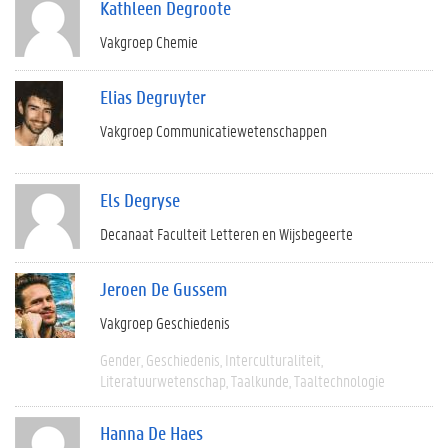
Kathleen Degroote
Vakgroep Chemie
Elias Degruyter
Vakgroep Communicatiewetenschappen
Els Degryse
Decanaat Faculteit Letteren en Wijsbegeerte
Jeroen De Gussem
Vakgroep Geschiedenis
Gender
Geschiedenis
Interculturaliteit
Literatuurwetenschap
Taalkunde
Taaltechnologie
Hanna De Haes