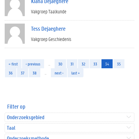
Kiana Dejaeghere
Vakgroep Taalkunde
Tess Dejaeghere
Vakgroep Geschiedenis
« first
‹ previous
…
30
31
32
33
34
35
36
37
38
…
next ›
last »
Filter op
Onderzoeksgebied
Taal
Onderzoeksmethode